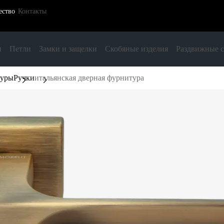
ество
Контакты
и
Петли
Замки и защелки
Скобяные изделия
Раздвижные 
туры
Ручки
итальянская дверная фурнитура