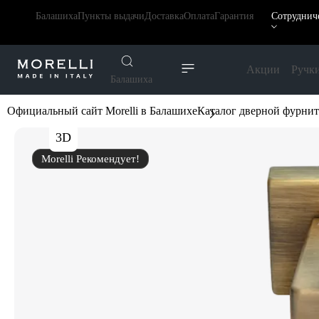
Балашиха
Пункты выдачи
Доставка
Оплата
Гарантия
Сотруднич
Акции
Ручк
Балашиха
Официальный сайт Morelli в Балашихе
Каталог дверной фурни
3D
Morelli Рекомендует!