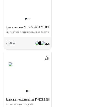
Ручка дверная MH-65-R6 SEMPIONE MSG на круглой розетке
цвет матовое сатинированное Золото
2 580₽
еще
Защелка межкомнатная TWICE M1885 BL с ответной планкой
магнитная цвет черный