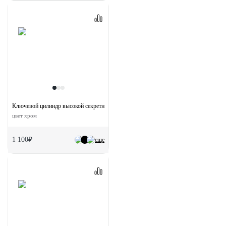
Ключевой цилиндр высокой секретности HS 60CK PC с заверткой (60мм)
цвет хром
1 100₽
еще