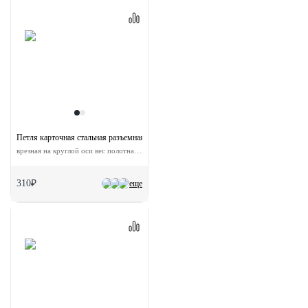
Петля карточная стальная разъемная MSND 100X70X2.5 PC R с подшипником пра
врезная на круглой оси вес полотна до 40 кг
310₽
еще