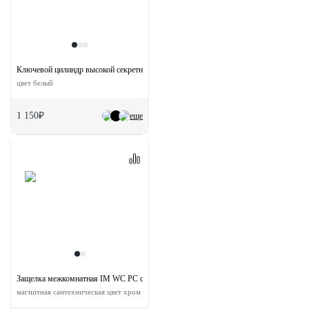
Ключевой цилиндр высокой секретности HS 60CK W с заверткой (60мм)
цвет белый
1 150₽
еще
Защелка межкомнатная IM WC PC с ответной планкой
магнитная сантехническая цвет хром