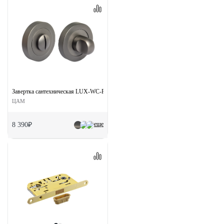
Завертка сантехническая LUX-WC-R2 ANT на круглой розетке цвет антрацит
ЦАМ
еще
8 390₽