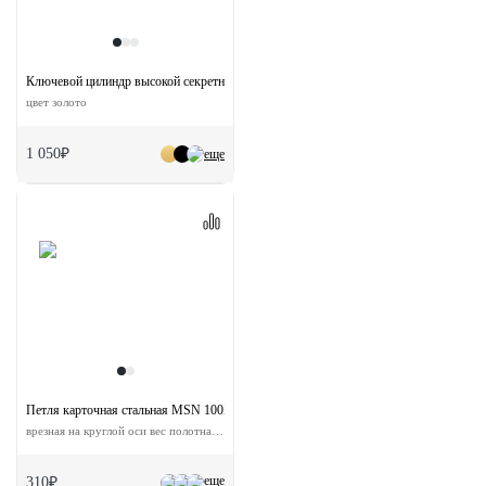
Ключевой цилиндр высокой секретности HS 60CK PG с заверткой (60мм)
цвет золото
1 050₽
еще
Петля карточная стальная MSN 100X70X2.5-4BB SG с подшипником универсальна
врезная на круглой оси вес полотна до 40 кг
еще
310₽