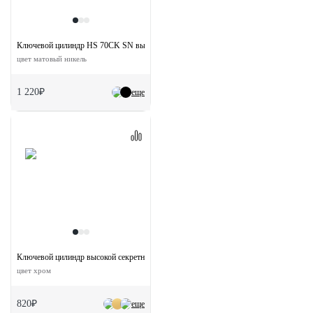
Ключевой цилиндр HS 70CK SN высокой секретности с заверткой (70мм)
цвет матовый никель
1 220₽
еще
Ключевой цилиндр высокой секретности HS 60C PC (60мм)
цвет хром
820₽
еще