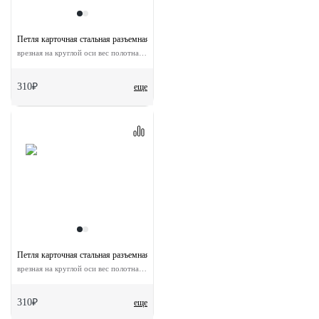
Петля карточная стальная разъемная MSND-C 100X70X2.5 SN L -IND с подшипник
врезная на круглой оси вес полотна до 40 кг
310₽
еще
Петля карточная стальная разъемная MSND-C 100X70X2.5 SN R -IND правая без 
врезная на круглой оси вес полотна до 40 кг
310₽
еще