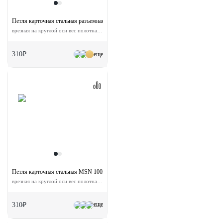
Петля карточная стальная разъемная MSN 100X70X2.5 AB R с подшипником прав
врезная на круглой оси вес полотна до 40 кг
310₽
еще
Петля карточная стальная MSN 100X70X2.5-4BB AB с подшипником универсальн
врезная на круглой оси вес полотна до 40 кг
еще
310₽