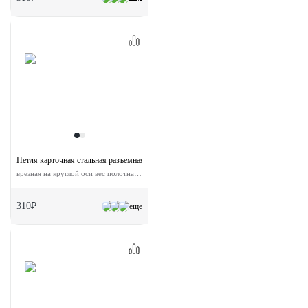
Петля карточная стальная разъемная MSND 100X70X2.5 SN R с подшипником пра
врезная на круглой оси вес полотна до 40 кг
310₽
еще