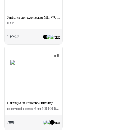
Завёртка сантехническая MH-WC-R6T BL на круглой розетке цвет чёрный
ЦАМ
1 670₽
еще
Накладка на ключевой цилиндр
на круглой розетке 6 мм MH-KH-R6 MSG
780₽
еще