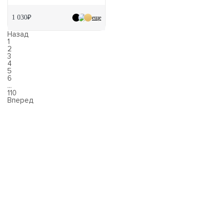
1 030₽
еще
Назад
1
2
3
4
5
6
...
110
Вперед