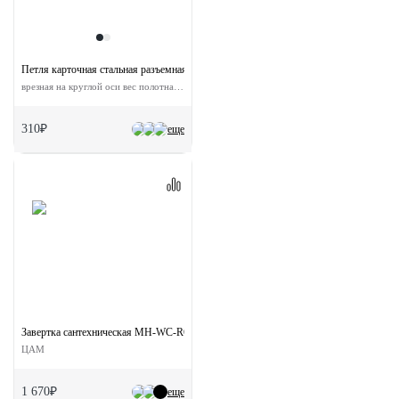
Петля карточная стальная разъемная MSND 100X70X2.5 SG R с подшипником пра
врезная на круглой оси вес полотна до 40 кг
310₽
еще
Завертка сантехническая MH-WC-R6T MSG на круглой розетке цвет матовое сатин
ЦАМ
1 670₽
еще