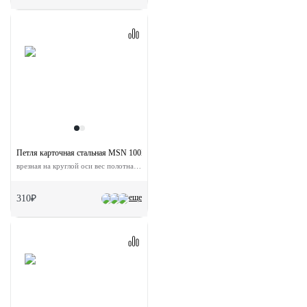
Петля карточная стальная MSN 100X70X2.5-4BB BN с подшипником универсальн
врезная на круглой оси вес полотна до 40 кг
еще
310₽