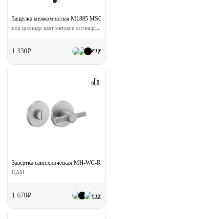
Защелка межкомнатная M1885 MSG с ответной планкой
под цилиндр цвет матовое сатинированное золото
еще
1 330₽
Завертка сантехническая MH-WC-R6T MSC на круглой розетке цвет сатинированн
ЦАМ
1 670₽
еще