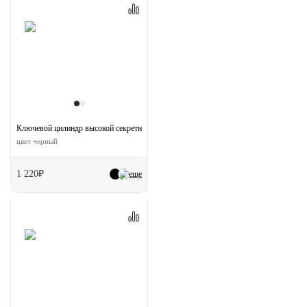
Ключевой цилиндр высокой секретности HS 70CK BL с заверткой (70мм)
цвет черный
1 220₽
еще