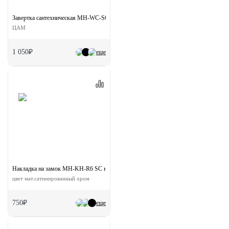
Завертка сантехническая MH-WC-S6 MSG на квадратной розетке цвет матовое сат
ЦАМ
1 050₽
еще
Накладка на замок MH-KH-R6 SC на круглой розетке 6 мм
цвет мат.сатинированный хром
750₽
еще