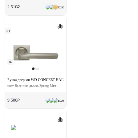
2 510₽
еще
3D
3D
Ручка дверная WD CONCERT HALL S7 SMI на квадратной розетке
цвет Весенняя дымка/Spring Mist
9 500₽
еще