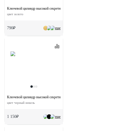
Ключевой цилиндр высокой секретности HS 60C PG (60мм)
цвет золото
790₽
еще
Ключевой цилиндр высокой секретности HS 60CK BN с заверткой (60мм)
цвет черный никель
1 150₽
еще