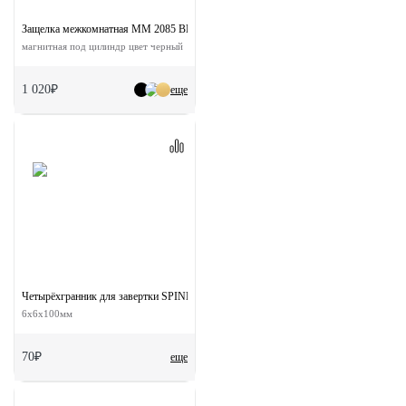
Защелка межкомнатная MM 2085 BL с ответной планкой
магнитная под цилиндр цвет черный
1 020₽
еще
Четырёхгранник для завертки SPINDLE WC
6x6x100мм
70₽
еще