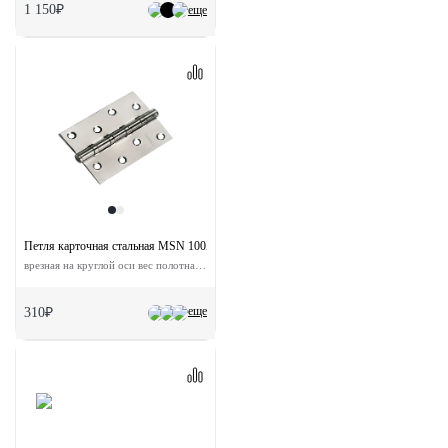
1 150₽
еще
Петля карточная стальная MSN 100X70X2.5-4BB SN с подшипником универсальна
врезная на круглой оси вес полотна до 40 кг
еще
310₽