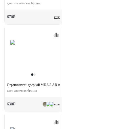
цвет итальянская бронза
670₽
еще
Ограничитель дверной MDS-2 AB магнитный
цвет античная бронза
630₽
еще