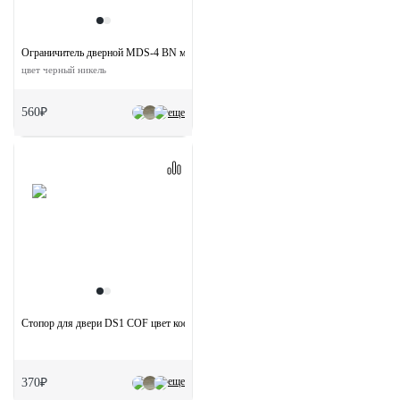
Ограничитель дверной MDS-4 BN магнитный
цвет черный никель
560₽
еще
Стопор для двери DS1 COF цвет кофе
еще
370₽