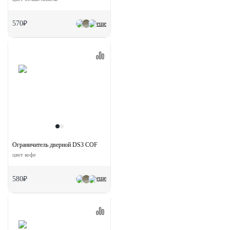
570₽
еще
Ограничитель дверной DS3 COF
цвет кофе
еще
580₽