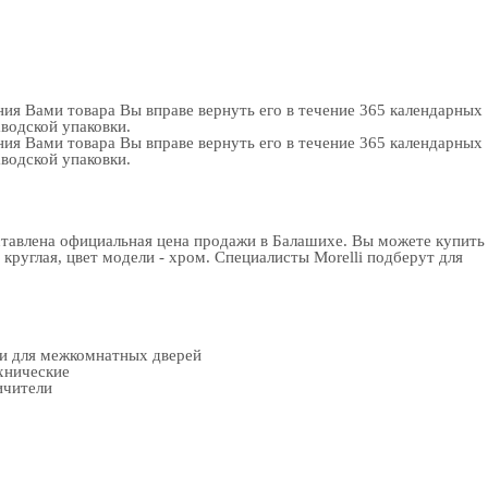
ия Вами товара Вы вправе вернуть его в течение 365 календарных
аводской упаковки.
ия Вами товара Вы вправе вернуть его в течение 365 календарных
аводской упаковки.
доставлена официальная цена продажи в Балашихе. Вы можете
купить
руглая, цвет модели - хром. Специалисты Morelli подберут для
ки для межкомнатных дверей
хнические
ичители