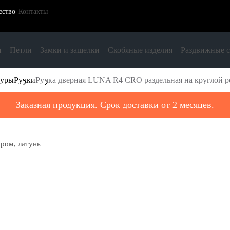
ество
Контакты
и
Петли
Замки и защелки
Скобяные изделия
Раздвижные 
туры
Ручки
Ручка дверная LUNA R4 CRO раздельная на круглой ро
Заказная продукция. Срок доставки от 2 месяцев.
хром, латунь