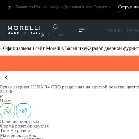
Балашиха
Пункты выдачи
Доставка
Оплата
Гарантия
Сотруднич
Акции
Ручк
Балашиха
Официальный сайт Morelli в Балашихе
Каталог дверной фурни
Ручка дверная LUNA R4 CRO раздельная на круглой розетке, цвет 
24 930
₽
Цвет:
Наличие:
под заказ
Форма розетки:
круглая
Тип:
На розетке
Материал:
латунь