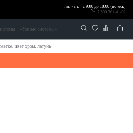
пн. - пт. : с 9:00 до 18:00 (по мск)
7 800 301-41-02
системы
«Умные системы»
зетке, цвет хром, латунь