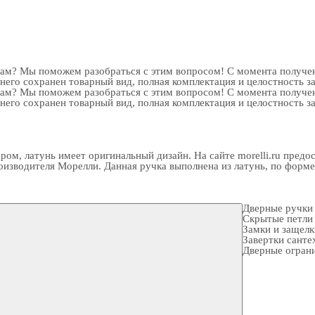
рам? Мы поможем разобраться с этим вопросом! С момента получен
 него сохранен товарный вид, полная комплектация и целостность з
рам? Мы поможем разобраться с этим вопросом! С момента получен
 него сохранен товарный вид, полная комплектация и целостность з
хром, латунь имеет оригинальный дизайн. На сайте morelli.ru пре
зводителя Морелли. Данная ручка выполнена из латунь, по форме к
Дверные ручки
Скрытые петли
Замки и защел
Завертки санте
Дверные огран