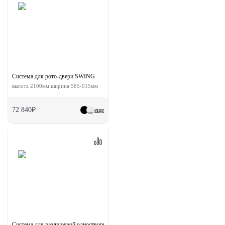
Система для рото-двери SWING
высота 2100мм ширина 565-915мм
72 840₽
еще
Система для раздвижной одностворчатой двери ESTHETIC с доводчиками