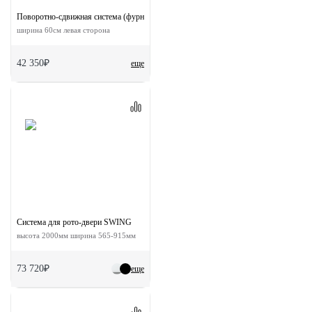
Поворотно-сдвижная система (фурнитура) для дверей 90-TWICE LEFT 60
ширина 60см левая сторона
42 350₽
еще
Система для рото-двери SWING
высота 2000мм ширина 565-915мм
73 720₽
еще