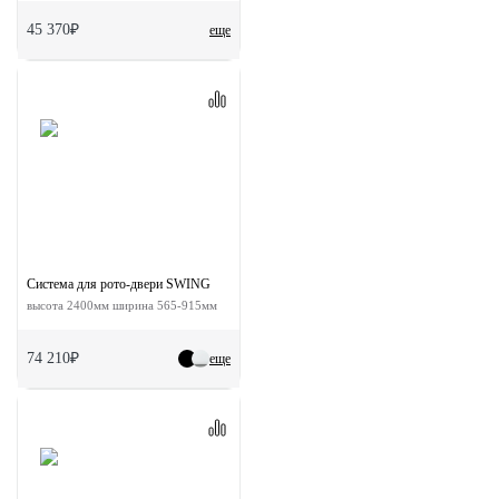
45 370₽
еще
Система для рото-двери SWING
высота 2400мм ширина 565-915мм
74 210₽
еще