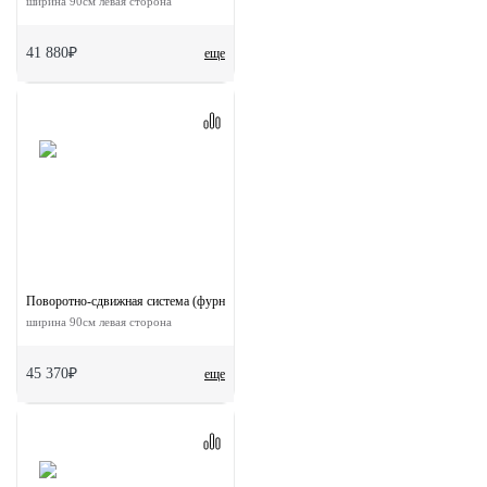
ширина 90см левая сторона
41 880₽
еще
Поворотно-сдвижная система (фурнитура) для дверей 90-TWICE LEFT 90
ширина 90см левая сторона
45 370₽
еще